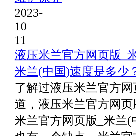
2023-
10
11
液压米兰官方网页版_米
米兰(中国)速度是多少
了解过液压米兰官方网页
道，液压米兰官方网页版
米兰官方网页版_米兰(