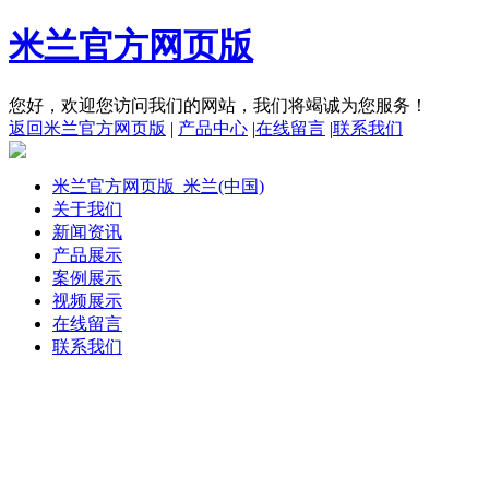
米兰官方网页版
您好，欢迎您访问我们的网站，我们将竭诚为您服务！
返回米兰官方网页版
|
产品中心
|
在线留言
|
联系我们
米兰官方网页版_米兰(中国)
关于我们
新闻资讯
产品展示
案例展示
视频展示
在线留言
联系我们