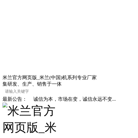
米兰官方网页版_米兰(中国)机系列专业厂家
集研发、生产、销售于一体
最新公告：
诚信为本，市场在变，诚信永远不变...