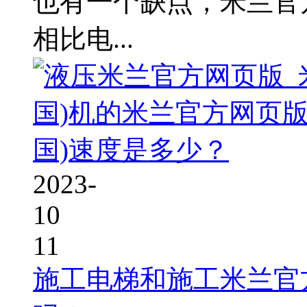
也有一个缺点，米兰官方
相比电...
2023-
10
11
施工电梯和施工米兰官方