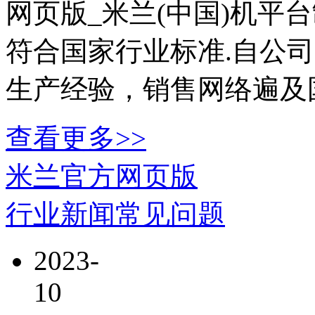
网页版_米兰(中国)机平
符合国家行业标准.自公
生产经验，销售网络遍及
查看更多>>
米兰官方网页版
行业新闻
常见问题
2023-
10