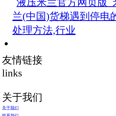
友情链接
links
关于我们
关于我们
联系我们