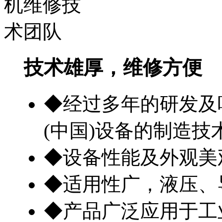
技术雄厚，
维修方便
◆经过多年的研发及
(中国)设备的制造技
◆设备性能及外观美
◆适用性广，液压、
◆产品广泛应用于工