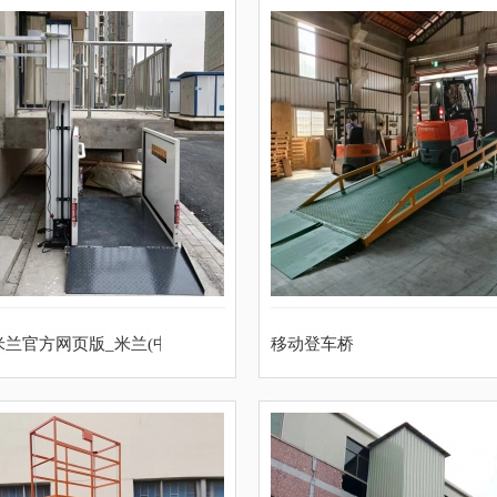
兰官方网页版_米兰(中国)平台
移动登车桥