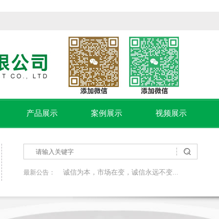
产品展示
案例展示
视频展示
最新公告：
诚信为本，市场在变，诚信永远不变...