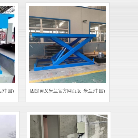
(中国)
固定剪叉米兰官方网页版_米兰(中国)
机