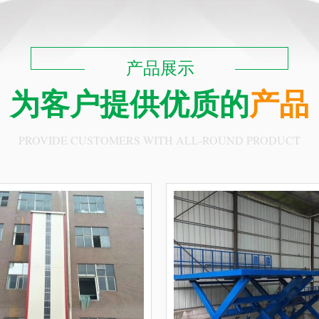
产品展示
为客户提供优质的
产品
PROVIDE CUSTOMERS WITH ALL-ROUND PRODUCT