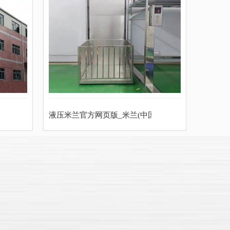
)平台
液压米兰官方网页版_米兰(中国)平台