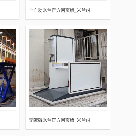
中国)机
全自动米兰官方网页版_米兰(中国)机
中国)机
无障碍米兰官方网页版_米兰(中国)平台