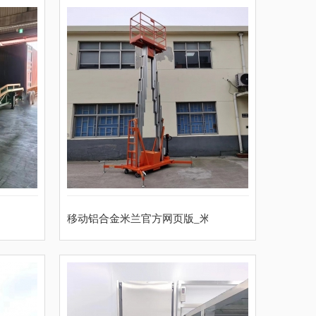
移动铝合金米兰官方网页版_米兰(中国)机