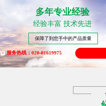
多年专业经验
经验丰富 技术先进
保障了到您手中的产品质量
服务热线：020-81619975