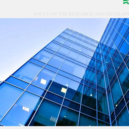
FOCUS ON THE RESEARCH AND DEVELOP