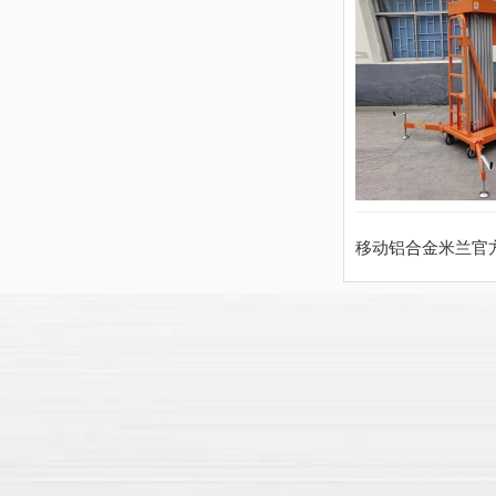
移动铝合金米兰官方