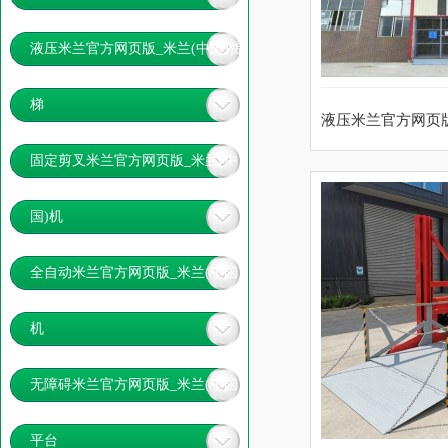
液压米兰官方网页版_米兰(中国)货
梯
液压米兰官方网页版
固定剪叉米兰官方网页版_米兰(中
国)机
全自动米兰官方网页版_米兰(中国)
机
无障碍米兰官方网页版_米兰(中国)
平台