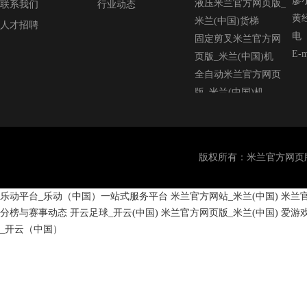
廖小
液压米兰官方网页版_
联系我们
行业动态
黄经
米兰(中国)货梯
人才招聘
电 
固定剪叉米兰官方网
E-
页版_米兰(中国)机
全自动米兰官方网页
版_米兰(中国)机
无障碍米兰官方网页
版_米兰(中国)平台
移动登车桥
版权所有：米兰官方网页
移动剪叉米兰官方网
页版_米兰(中国)机
乐动平台_乐动（中国）一站式服务平台
米兰官方网站_米兰(中国)
米兰官
移动铝合金米兰官方
分榜与赛事动态
开云足球_开云(中国)
米兰官方网页版_米兰(中国)
爱游戏
网页版_米兰(中国)机
_开云（中国）
移动装卸货平台