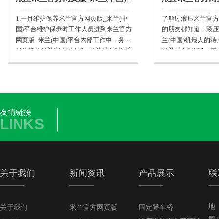
1.一月维护保养米兰官方网页版_米兰(中
了解过液压米兰官方
国)平台维护保养时工作人员进到米兰官方
的朋友都知道，液压
网页版_米兰(中国)平台內部工作中，务必
兰(中国)机最大的
吊住液压米兰官方网页版_米兰(中国)机避
米兰(中国)平稳，
免米兰官方网页版_米兰(中国)平台忽然降
一个缺点，米兰官方
低...
度快，相比电...
友情链接
LINKS
关于我们
新闻资讯
产品展示
联
地
关于我们
米兰官方网页版
固定登车桥