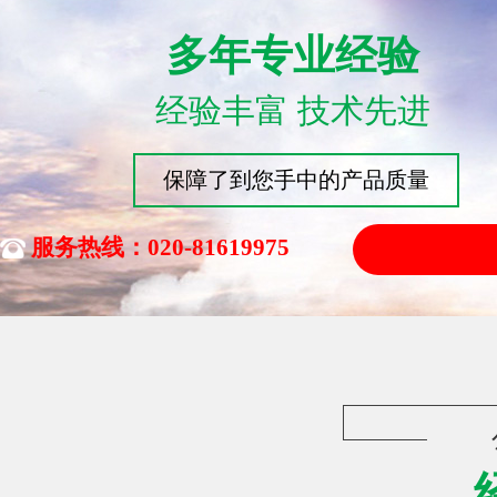
多年专业经验
经验丰富 技术先进
保障了到您手中的产品质量
服务热线：020-81619975