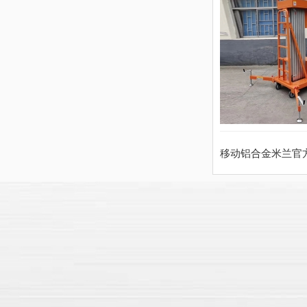
移动铝合金米兰官方