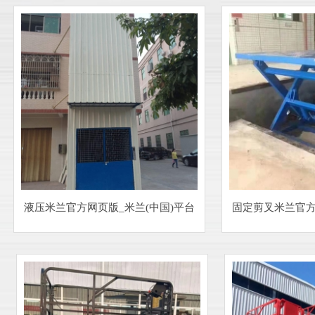
液压米兰官方网页版_米兰(中国)平台
固定剪叉米兰官方