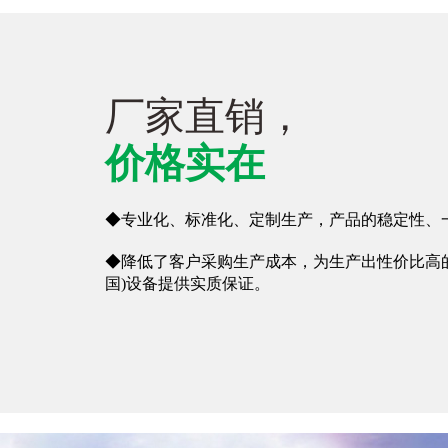
厂家直销，
价格实在
◆专业化、标准化、定制生产，产品的稳定性、
◆降低了客户采购生产成本，为生产出性价比高的
国)设备提供实质保证。