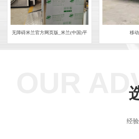
无障碍米兰官方网页版_米兰(中国)平
移动
台
OUR AD
经验