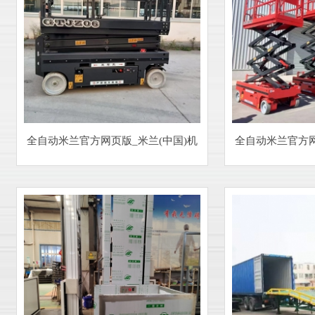
全自动米兰官方网页版_米兰(中国)机
全自动米兰官方网