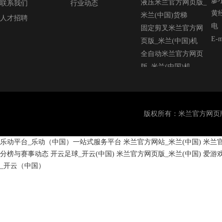
廖小
液压米兰官方网页版_
联系我们
行业动态
黄经
米兰(中国)货梯
人才招聘
电 
固定剪叉米兰官方网
E-
页版_米兰(中国)机
全自动米兰官方网页
版_米兰(中国)机
无障碍米兰官方网页
版_米兰(中国)平台
移动登车桥
版权所有：米兰官方网页
移动剪叉米兰官方网
页版_米兰(中国)机
乐动平台_乐动（中国）一站式服务平台
米兰官方网站_米兰(中国)
米兰官
移动铝合金米兰官方
分榜与赛事动态
开云足球_开云(中国)
米兰官方网页版_米兰(中国)
爱游戏
网页版_米兰(中国)机
_开云（中国）
移动装卸货平台