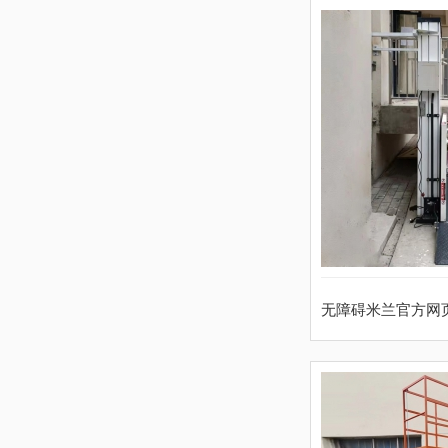
无障碍米兰官方网页