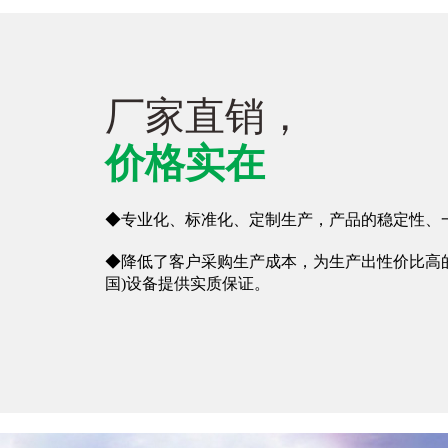
厂家直销，
价格实在
◆专业化、标准化、定制生产，产品的稳定性、
◆降低了客户采购生产成本，为生产出性价比高的
国)设备提供实质保证。