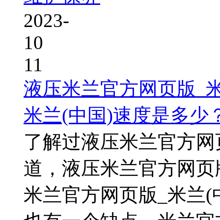
2023-
10
11
液压米兰官方网页版_米
米兰(中国)速度是多少
了解过液压米兰官方网页
道，液压米兰官方网页版
米兰官方网页版_米兰(