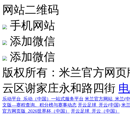
网站二维码
手机网站
添加微信
添加微信
版权所有：米兰官方网页版
云区谢家庄永和路四街
电
乐动平台_乐动（中国）一站式服务平台
米兰官方网站_米兰(中
文版—赛程查询、积分榜与赛事动态
开云足球_开云(中国)
米兰
官方网页版_2026世界杯（中国）
开云足球_开云（中国）