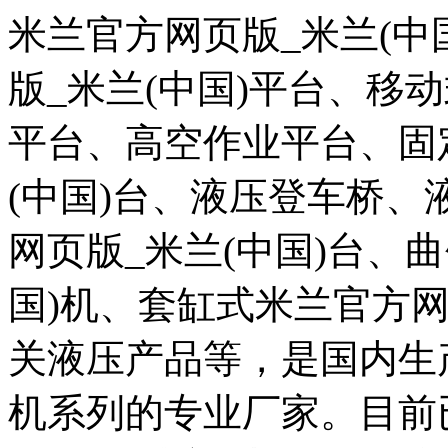
米兰官方网页版_米兰(中
版_米兰(中国)平台、移
平台、高空作业平台、固
(中国)台、液压登车桥
网页版_米兰(中国)台、
国)机、套缸式米兰官方网
关液压产品等，是国内生产
机系列的专业厂家。目前