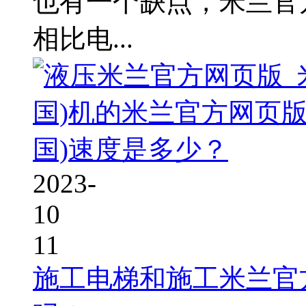
也有一个缺点，米兰官方
相比电...
2023-
10
11
施工电梯和施工米兰官方