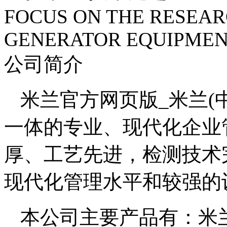
FOCUS ON THE RESEA
GENERATOR EQUIPMEN
公司简介
米兰官方网页版_米兰(
一体的专业、现代化企业
厚、工艺先进，检测技术
现代化管理水平和较强的
本公司主要产品有：米兰