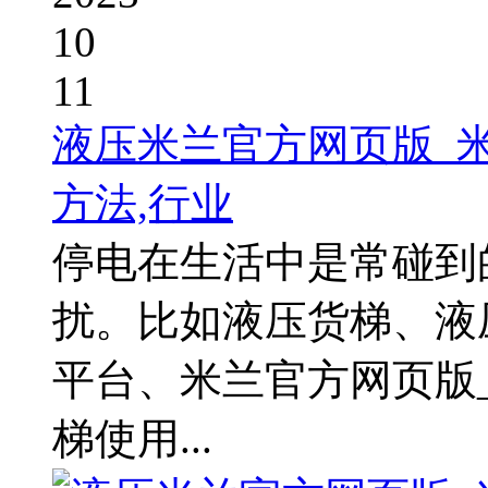
10
11
液压米兰官方网页版_米
方法,行业
停电在生活中是常碰到
扰。比如液压货梯、液压
平台、米兰官方网页版_
梯使用...