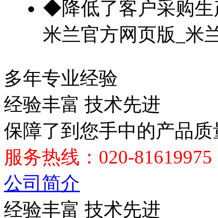
◆降低了客户采购生
米兰官方网页版_米兰
多年专业经验
经验丰富 技术先进
保障了到您手中的产品质
服务热线：020-81619975
公司简介
经验丰富 技术先进