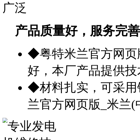
产品质量好，
服务完善
◆粤特米兰官方网页
好，本厂产品提供技
◆材料扎实，可采用
兰官方网页版_米兰(