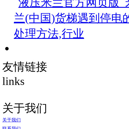
友情链接
links
关于我们
关于我们
联系我们