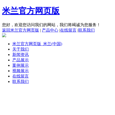
米兰官方网页版
您好，欢迎您访问我们的网站，我们将竭诚为您服务！
返回米兰官方网页版
|
产品中心
|
在线留言
|
联系我们
米兰官方网页版_米兰(中国)
关于我们
新闻资讯
产品展示
案例展示
视频展示
在线留言
联系我们