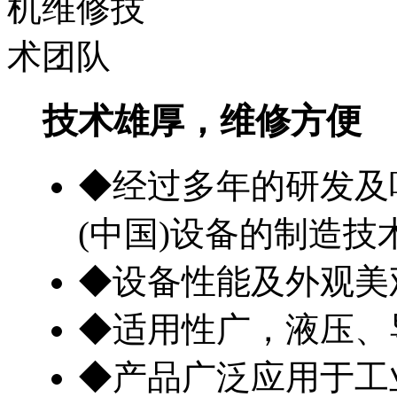
技术雄厚，
维修方便
◆经过多年的研发及
(中国)设备的制造技
◆设备性能及外观美
◆适用性广，液压、
◆产品广泛应用于工