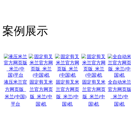
案例展示
液压米兰官
固定剪叉米
固定剪叉米
固定剪叉米
全自动米
方网页版_
兰官方网页
兰官方网页
兰官方网页
官方网页
米兰(中国)
版_米兰(中
版_米兰(中
版_米兰(中
_米兰(中
平台
国)机
国)机
国)机
国)机