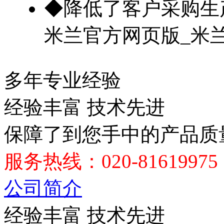
◆降低了客户采购生
米兰官方网页版_米兰
多年专业经验
经验丰富 技术先进
保障了到您手中的产品质
服务热线：020-81619975
公司简介
经验丰富 技术先进