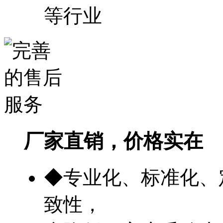
等行业
厂家直销，
价格实在
◆专业化、标准化、
致性，