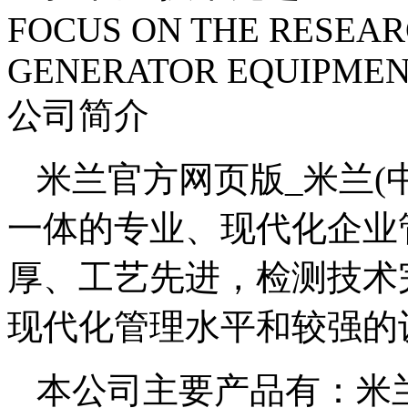
FOCUS ON THE RESEA
GENERATOR EQUIPMEN
公司简介
米兰官方网页版_米兰(
一体的专业、现代化企业
厚、工艺先进，检测技术
现代化管理水平和较强的
本公司主要产品有：米兰