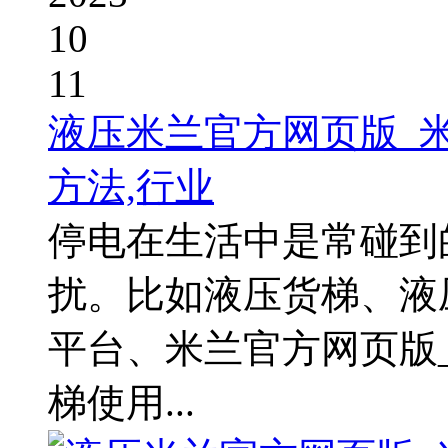
10
11
液压米兰官方网页版_米
方法,行业
停电在生活中是常碰到
扰。比如液压货梯、液压
平台、米兰官方网页版_
梯使用...