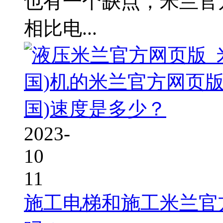
也有一个缺点，米兰官方
相比电...
2023-
10
11
施工电梯和施工米兰官方