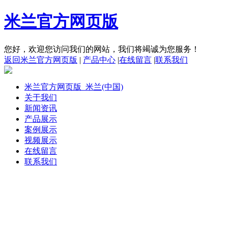
米兰官方网页版
您好，欢迎您访问我们的网站，我们将竭诚为您服务！
返回米兰官方网页版
|
产品中心
|
在线留言
|
联系我们
米兰官方网页版_米兰(中国)
关于我们
新闻资讯
产品展示
案例展示
视频展示
在线留言
联系我们