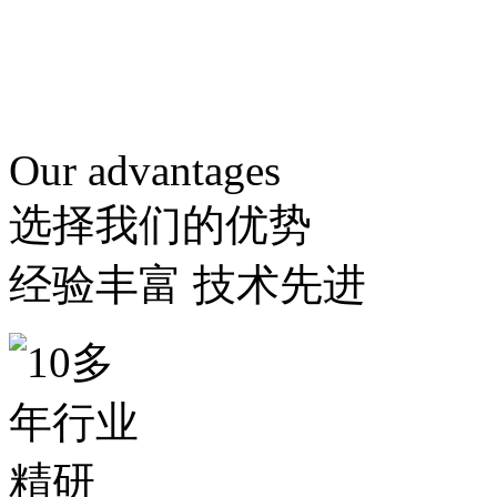
Our advantages
选择我们的
优势
经验丰富 技术先进