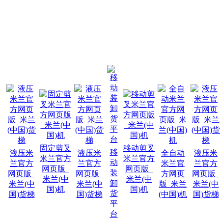
兰(中国)机
移动装卸货平台
固定剪叉
移动剪叉
移
液压米
液压米
全自动
液压米
米兰官方
米兰官方
动
兰官方
兰官方
米兰官
兰官方
网页版_
网页版_
装
网页版_
网页版_
方网页
网页版_
米兰(中
米兰(中
卸
米兰(中
米兰(中
版_米兰
米兰(中
国)机
国)机
货
国)货梯
国)货梯
(中国)机
国)货梯
平
台