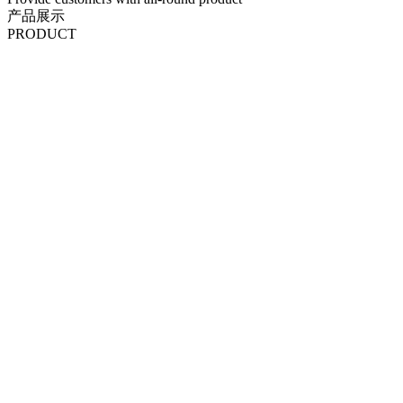
产品展示
PRODUCT
固定登车桥
液压米兰官方网页版_米兰(中
国)货梯
固定剪叉米兰官方网页版_米兰
(中国)机
全自动米兰官方网页版_米兰
(中国)机