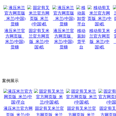
液压米兰官
固定剪叉米
液压米兰官
移动
移动剪叉米
方网页版_
兰官方网页
方网页版_
装卸
兰官方网页
米兰(中国)
版_米兰(中
米兰(中国)
货平
版_米兰(中
货梯
国)机
货梯
台
国)机
案例展示
液压米兰官方网
固定剪叉米兰官
固定剪叉米兰官
固定剪叉
页版_米兰(中
方网页版_米兰
方网页版_米兰
方网页版