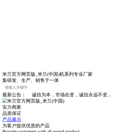
米兰官方网页版_米兰(中国)机系列专业厂家
集研发、生产、销售于一体
最新公告：
诚信为本，市场在变，诚信永远不变...
实力商家
品质保证
产品展示
为客户提供优质的
产品
Provide customers with all-round product